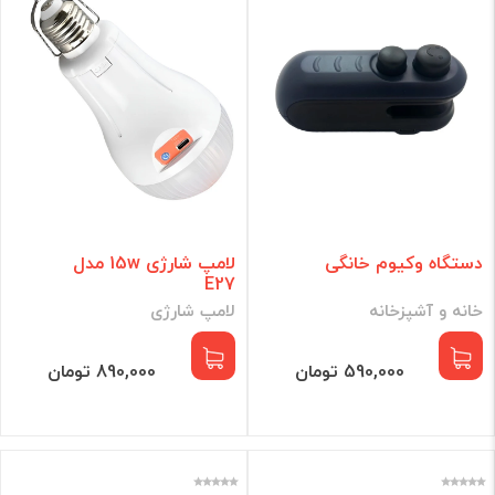
دستگاه وکیوم خانگی
لامپ شارژی 15w مدل
E27
خانه و آشپزخانه
لامپ شارژی
590,000 تومان
890,000 تومان