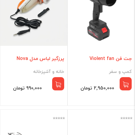
جت فن Violent fan
پرزگیر لباس مدل Nova
کمپ و سفر
خانه و آشپزخانه
2,950,000 تومان
990,000 تومان