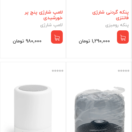
پنکه گردنی شارژی
لامپ شارژی پنج پر
فانتزی
خورشیدی
پنکه رومیزی
لامپ شارژی
1,290,000 تومان
980,000 تومان