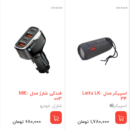
اسپیکر مدل Leitu LK-
فندکی شارژ مدل MIE-
003
34
اسپیکر📻
شارژر خودرو
1,780,000 تومان
680,000 تومان