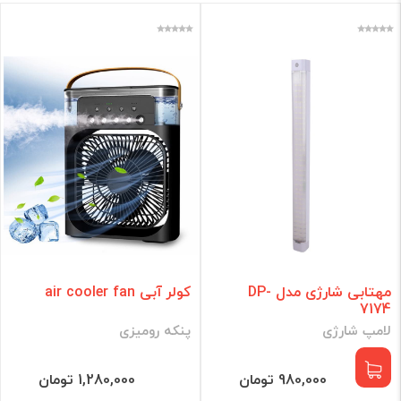
مهتابی شارژی مدل DP-
کولر آبی air cooler fan
7174
لامپ شارژی
پنکه رومیزی
980,000 تومان
1,280,000 تومان