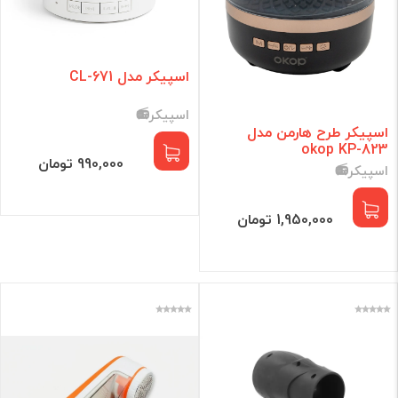
اسپیکر مدل CL-671
اسپیکر📻
اسپیکر طرح هارمن مدل
okop KP-823
990,000 تومان
اسپیکر📻
1,950,000 تومان