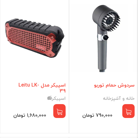
گجت هوشمند
لوازم جانبی
برند
فقط کالاهای موجود
فیلتر براساس قیمت :
قیمت:
تومان
سردوش حمام توربو
اسپیکر مدل Leitu LK-
39
خانه و آشپزخانه
اسپیکر📻
فیلتر
790,000 تومان
1,680,000 تومان