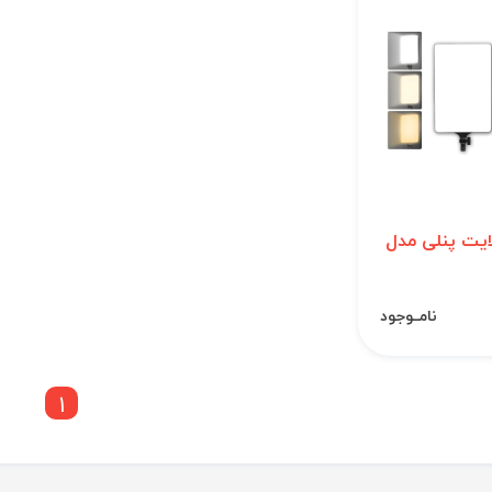
یت پنلی مدل
نامــوجود
1