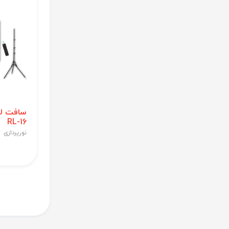
سافت لا
RL-16
نورپردازی