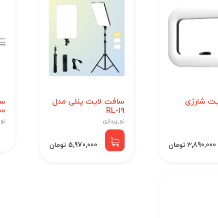
یت شارژی
سافت لایت پنلی مدل
سا
00
RL-19
نورپردازی
نور
3,890,000 تومان
5,970,000 تومان