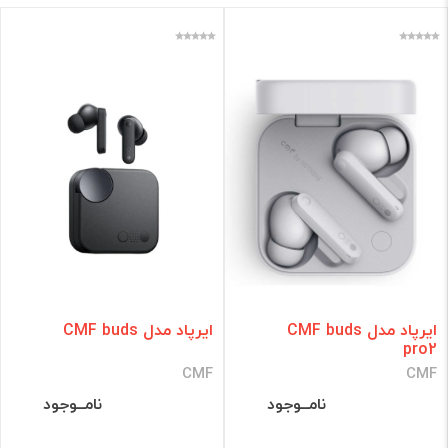
فقط کالاهای موجود
فیلتر براساس قیمت :
قیمت:
0 - 10,229,343
تومان
فیلتر
ایرپاد مدل CMF buds
ایرپاد مدل CMF buds
pro2
CMF
CMF
نامــوجود
نامــوجود