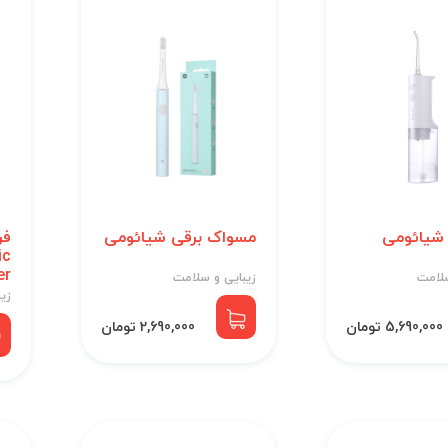
شیائومی
مسواک برقی شیائومی
فر
ic
er
سلامت
زیبایی و سلامت
زی
5,690,000 تومان
2,690,000 تومان