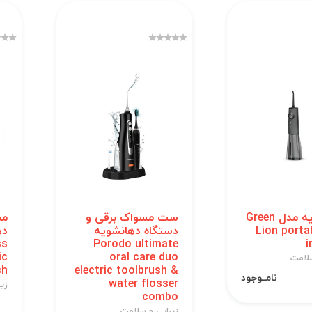
دهانشویه مدل Green
ست مسواک برقی و
مس
Lion porta
دستگاه دهانشویه
ده
ss
Porodo ultimate
i
ic
oral care duo
سلامت
sh
electric toolbrush &
نامــوجود
water flosser
زی
combo
زیبایی و سلامت