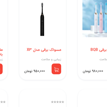
ی BQB
مسواک برقی مدل X3
ما
با
سلامت
زیبایی و سلامت
زی
980,000 تومان
950,000 تومان