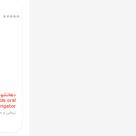
ble oral
rrigator
زیبایی و 