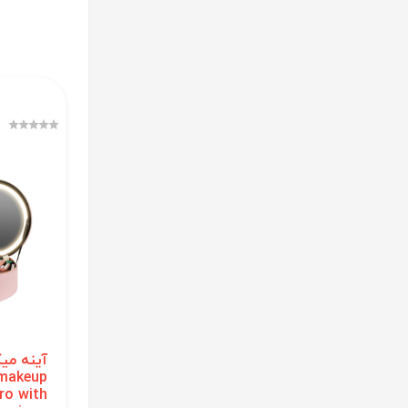
آینه می
 makeup
ro with