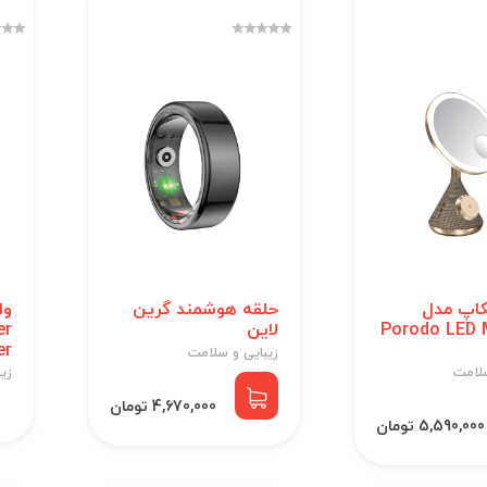
کاپ مدل
حلقه هوشمند گرین
وا
Porodo LED 
لاین
er
er
زیبایی و سلامت
سلامت
زی
4,670,000 تومان
5,590,000 تومان