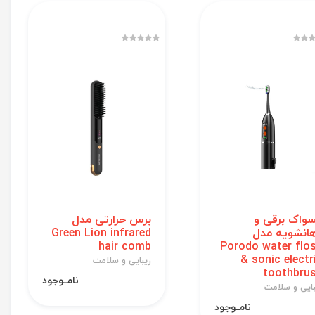
واک برقی و
برس حرارتی مدل
انشویه مدل
Green Lion infrared
hair comb
Porodo water flo
& sonic electr
زیبایی و سلامت
toothbru
نامــوجود
بایی و سلامت
نامــوجود