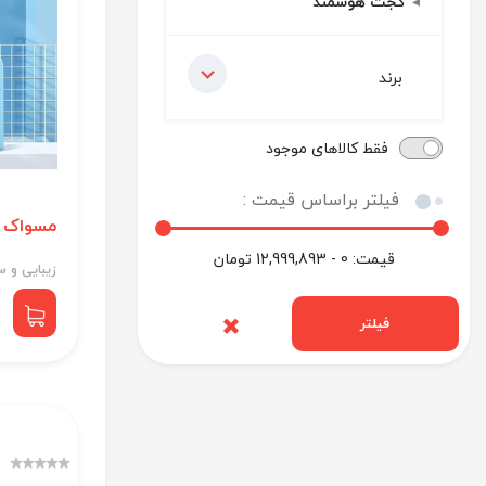
گجت هوشمند
برند
فقط کالاهای موجود
فیلتر براساس قیمت :
مسواک برق
قیمت:
0 - 12,999,893
تومان
زیبایی و 
فیلتر