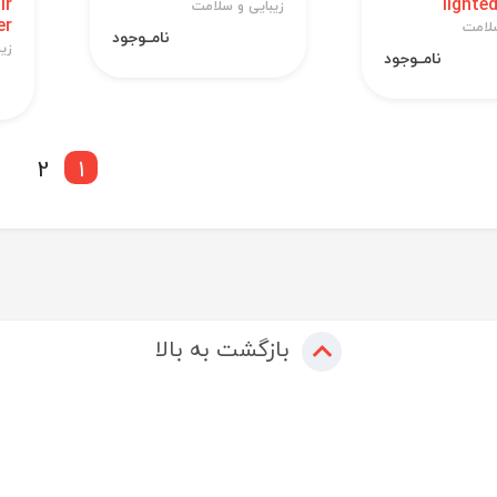
ir
lighte
زیبایی و سلامت
er
سلامت
نامــوجود
زی
نامــوجود
2
1
بازگشت به بالا