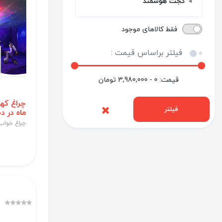
گجت هوشمند
فقط کالاهای موجود
فیلتر براساس قیمت :
قیمت:
0 - 3,980,000
تومان
چراغ که
فیلتر
ماه در 
چراغ خواب