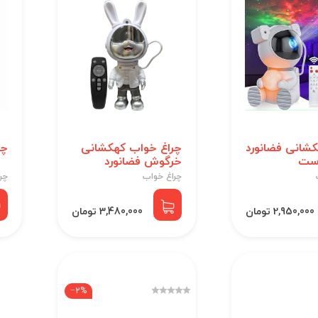
کشانی فضانورد
چراغ خواب کهکشانی
چر
دست
خرگوش فضانورد
چراغ خواب
چر
2,950,000 تومان
3,480,000 تومان
‎−2%