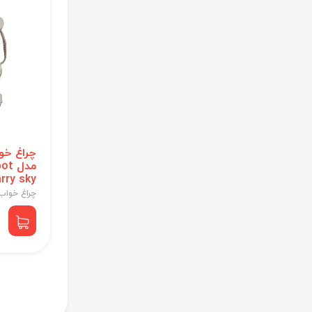
چراغ خو
مدل
rry sky
چراغ خواب