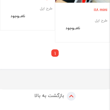
طرح اپل
i18 mini
نامــوجود
طرح اپل
نامــوجود
1
بازگشت به بالا