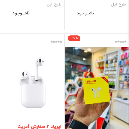
طرح اپل
طرح اپل
نامــوجود
نامــوجود
‎−36%
ایرپاد 2 سفارش آمریکا