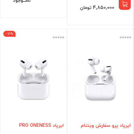
نامــوجود
4,850,000 تومان
‎−71%
ایرپاد پرو سفارش ویتنام
ایرپاد PRO ONENESS