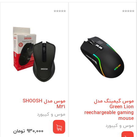
برند
فقط کالاهای موجود
فیلتر براساس قیمت :
قیمت:
0 - 5,679,130
تومان
فیلتر
موس گیمینگ مدل
موس مدل SHOOSH
M21
Green Lion
reechargeable gaming
موس و کیبورد
mouse
موس و کیبورد
930,000 تومان