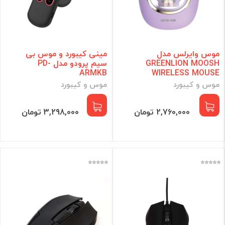
موس وایرلس مدل
مینی کیبورد و موس بی
GREENLION MOOSH
سیم پرودو مدل PD-
ARMKB
WIRELESS MOUSE
موس و کیبورد
موس و کیبورد
2,760,000 تومان
3,298,000 تومان