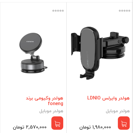
برند
فقط کالاهای موجود
فیلتر براساس قیمت :
قیمت:
0 - 5,490,000
تومان
فیلتر
هولدر وایرلس LDNIO
هولدر وکیومی برند
foneng
هولدر موبایل
هولدر موبایل
1,980,000 تومان
2,570,000 تومان