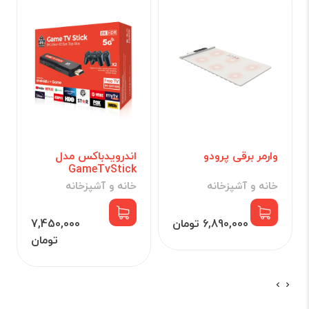
وارمر برقی پرودو
اندرویدباکس مدل
GameTvStick
خانه و آشپزخانه
خانه و آشپزخانه
6,890,000 تومان
7,450,000
تومان