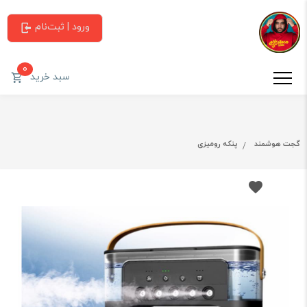
ورود | ثبت‌نام
0
سبد خرید
گجت هوشمند
پنکه رومیزی