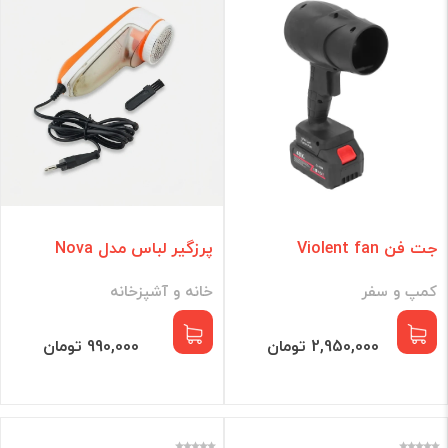
جت فن Violent fan
پرزگیر لباس مدل Nova
کمپ و سفر
خانه و آشپزخانه
2,950,000 تومان
990,000 تومان