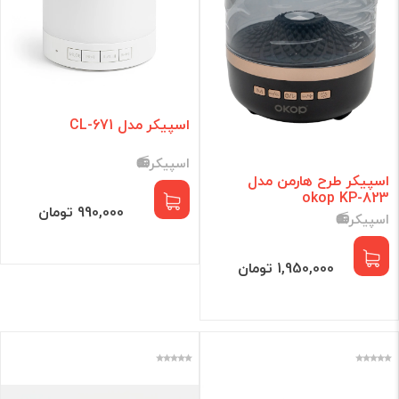
اسپیکر مدل CL-671
اسپیکر📻
اسپیکر طرح هارمن مدل
okop KP-823
990,000 تومان
اسپیکر📻
1,950,000 تومان