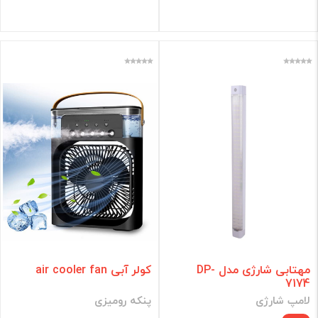
مهتابی شارژی مدل DP-
کولر آبی air cooler fan
7174
لامپ شارژی
پنکه رومیزی