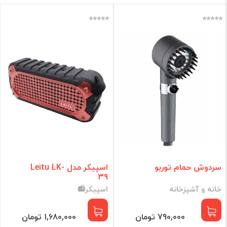
ساعت هوشمند
ماساژور
دوربین
عینک هوشمند
لامپ شارژی
گجت Gaming
ماشین اصلاح
تولید محتوا
کمپ و سفر
قلم هوشمند
شیکر و آبمیوه گیر
چندراهی برق
زیبایی و سلامت
خانه و آشپزخانه
ویدیو پروژکتور
سردوش حمام توربو
اسپیکر مدل Leitu LK-
پنکه رومیزی
39
خوشبو کننده هوشمند
خانه و آشپزخانه
اسپیکر📻
پرینتر و چاپگر
چراغ خواب
موبایل و تبلت
790,000 تومان
1,680,000 تومان
موس و کیبورد