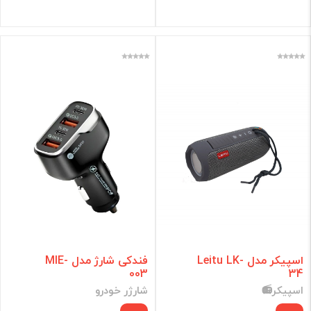
برند
فقط کالاهای موجود
فیلتر براساس قیمت :
قیمت:
0 - 87,932,771
تومان
فیلتر
اسپیکر مدل Leitu LK-
فندکی شارژ مدل MIE-
003
34
اسپیکر📻
شارژر خودرو