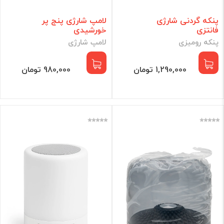
پنکه گردنی شارژی
لامپ شارژی پنج پر
فانتزی
خورشیدی
پنکه رومیزی
لامپ شارژی
1,290,000 تومان
980,000 تومان