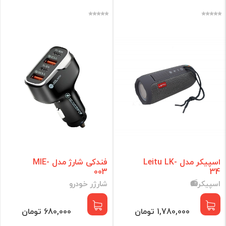
اسپیکر مدل Leitu LK-
فندکی شارژ مدل MIE-
003
34
اسپیکر📻
شارژر خودرو
1,780,000 تومان
680,000 تومان