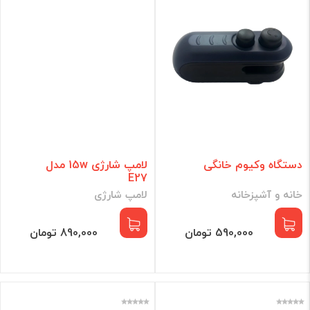
دستگاه وکیوم خانگی
لامپ شارژی 15w مدل
E27
خانه و آشپزخانه
لامپ شارژی
590,000 تومان
890,000 تومان