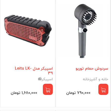
گجت هوشمند
لوازم جانبی
برند
فقط کالاهای موجود
فیلتر براساس قیمت :
قیمت:
0 - 87,932,771
تومان
سردوش حمام توربو
اسپیکر مدل Leitu LK-
39
خانه و آشپزخانه
اسپیکر📻
فیلتر
790,000 تومان
1,680,000 تومان