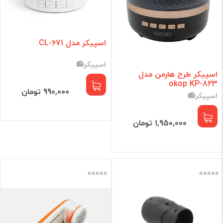
اسپیکر مدل CL-671
اسپیکر📻
اسپیکر طرح هارمن مدل
okop KP-823
990,000 تومان
اسپیکر📻
1,950,000 تومان