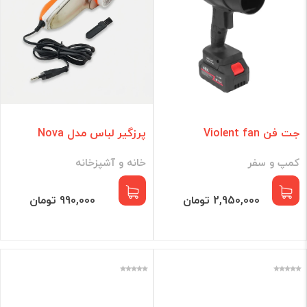
جت فن Violent fan
پرزگیر لباس مدل Nova
کمپ و سفر
خانه و آشپزخانه
2,950,000 تومان
990,000 تومان