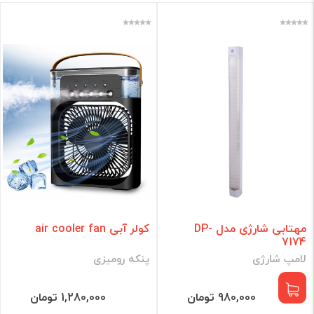
مهتابی شارژی مدل DP-
کولر آبی air cooler fan
7174
لامپ شارژی
پنکه رومیزی
980,000 تومان
1,280,000 تومان