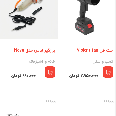
جت فن Violent fan
پرزگیر لباس مدل Nova
کمپ و سفر
خانه و آشپزخانه
2,950,000 تومان
990,000 تومان