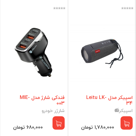
اسپیکر مدل Leitu LK-
فندکی شارژ مدل MIE-
003
34
اسپیکر📻
شارژر خودرو
1,780,000 تومان
680,000 تومان