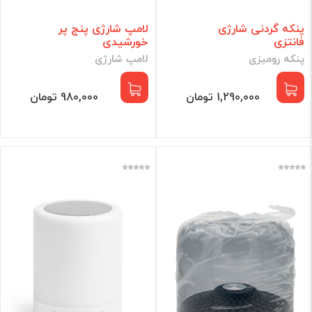
پنکه گردنی شارژی
لامپ شارژی پنج پر
فانتزی
خورشیدی
پنکه رومیزی
لامپ شارژی
1,290,000 تومان
980,000 تومان