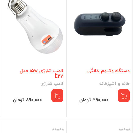
دستگاه وکیوم خانگی
لامپ شارژی 15w مدل
E27
خانه و آشپزخانه
لامپ شارژی
590,000 تومان
890,000 تومان