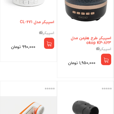
اسپیکر مدل CL-671
اسپیکر📻
اسپیکر طرح هارمن مدل
okop KP-823
990,000 تومان
اسپیکر📻
1,950,000 تومان