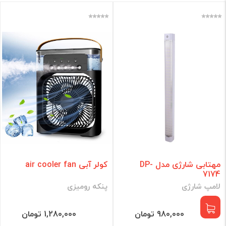
مهتابی شارژی مدل DP-
کولر آبی air cooler fan
7174
لامپ شارژی
پنکه رومیزی
980,000 تومان
1,280,000 تومان