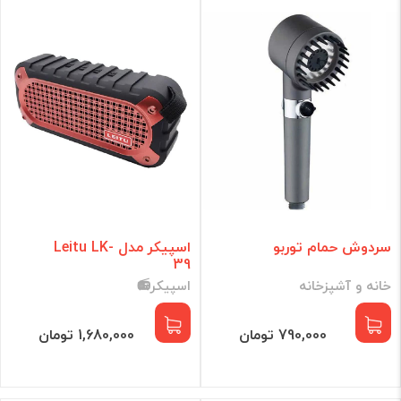
گجت هوشمند
لوازم جانبی
برند
فقط کالاهای موجود
فیلتر براساس قیمت :
قیمت:
0 - 87,932,771
تومان
سردوش حمام توربو
اسپیکر مدل Leitu LK-
39
خانه و آشپزخانه
اسپیکر📻
فیلتر
790,000 تومان
1,680,000 تومان