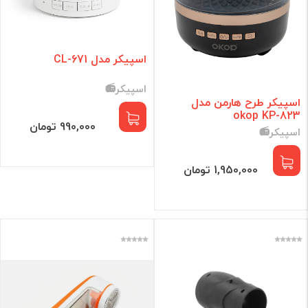
اسپیکر مدل CL-671
اسپیکر📻
اسپیکر طرح هارمن مدل
okop KP-823
990,000 تومان
اسپیکر📻
1,950,000 تومان