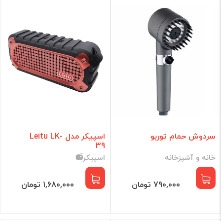
گجت هوشمند
لوازم جانبی
برند
فقط کالاهای موجود
فیلتر براساس قیمت :
قیمت:
0 - 87,932,771
تومان
سردوش حمام توربو
اسپیکر مدل Leitu LK-
39
خانه و آشپزخانه
اسپیکر📻
فیلتر
790,000 تومان
1,680,000 تومان