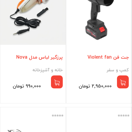
جت فن Violent fan
پرزگیر لباس مدل Nova
کمپ و سفر
خانه و آشپزخانه
2,950,000 تومان
990,000 تومان