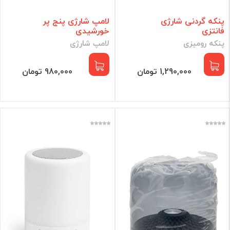
پنکه گردنی شارژی
لامپ شارژی پنج پر
فانتزی
خورشیدی
پنکه رومیزی
لامپ شارژی
1,290,000 تومان
980,000 تومان