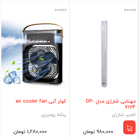
مهتابی شارژی مدل DP-
کولر آبی air cooler fan
7174
لامپ شارژی
پنکه رومیزی
980,000 تومان
1,280,000 تومان