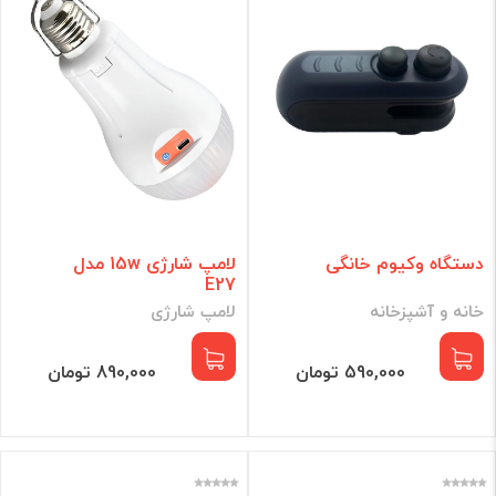
دستگاه وکیوم خانگی
لامپ شارژی 15w مدل
E27
خانه و آشپزخانه
لامپ شارژی
590,000 تومان
890,000 تومان