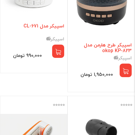
اسپیکر مدل CL-671
اسپیکر📻
اسپیکر طرح هارمن مدل
okop KP-823
990,000 تومان
اسپیکر📻
1,950,000 تومان