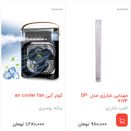
مهتابی شارژی مدل DP-
کولر آبی air cooler fan
7174
لامپ شارژی
پنکه رومیزی
980,000 تومان
1,280,000 تومان