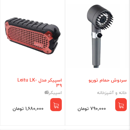
گجت هوشمند
لوازم جانبی
برند
فقط کالاهای موجود
فیلتر براساس قیمت :
قیمت:
0 - 87,932,771
تومان
سردوش حمام توربو
اسپیکر مدل Leitu LK-
39
خانه و آشپزخانه
اسپیکر📻
فیلتر
790,000 تومان
1,680,000 تومان