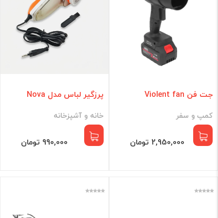
جت فن Violent fan
پرزگیر لباس مدل Nova
کمپ و سفر
خانه و آشپزخانه
2,950,000 تومان
990,000 تومان