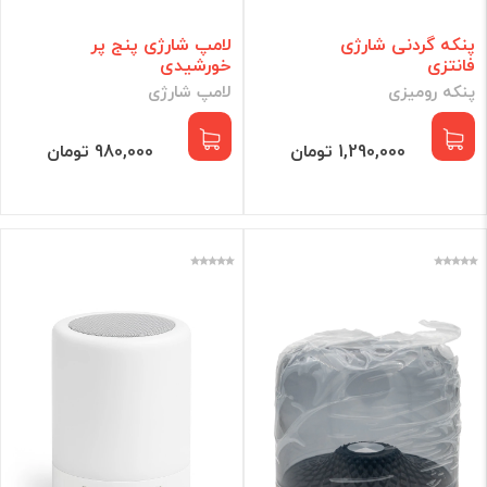
پنکه گردنی شارژی
لامپ شارژی پنج پر
فانتزی
خورشیدی
پنکه رومیزی
لامپ شارژی
1,290,000 تومان
980,000 تومان