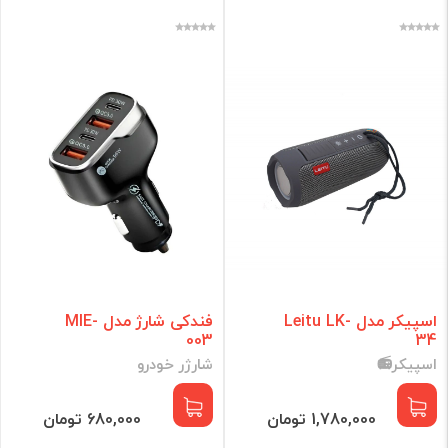
اسپیکر مدل Leitu LK-
فندکی شارژ مدل MIE-
003
34
اسپیکر📻
شارژر خودرو
1,780,000 تومان
680,000 تومان