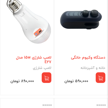
دستگاه وکیوم خانگی
لامپ شارژی 15w مدل
E27
خانه و آشپزخانه
لامپ شارژی
590,000 تومان
890,000 تومان