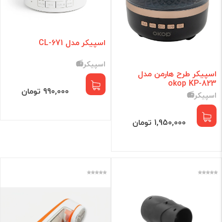
اسپیکر مدل CL-671
اسپیکر📻
اسپیکر طرح هارمن مدل
okop KP-823
990,000 تومان
اسپیکر📻
1,950,000 تومان