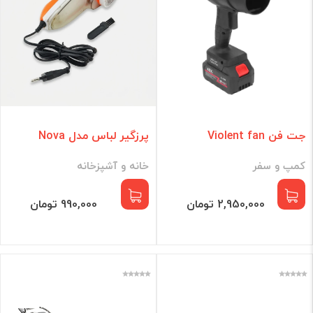
جت فن Violent fan
پرزگیر لباس مدل Nova
کمپ و سفر
خانه و آشپزخانه
2,950,000 تومان
990,000 تومان