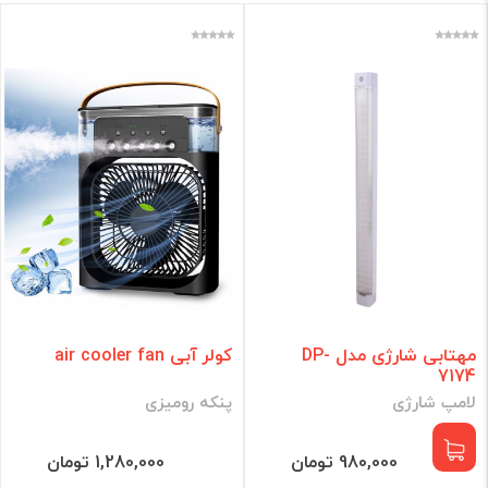
مهتابی شارژی مدل DP-
کولر آبی air cooler fan
7174
لامپ شارژی
پنکه رومیزی
980,000 تومان
1,280,000 تومان