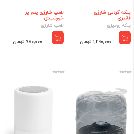
پنکه گردنی شارژی
لامپ شارژی پنج پر
فانتزی
خورشیدی
پنکه رومیزی
لامپ شارژی
1,290,000 تومان
980,000 تومان