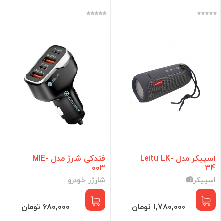
اسپیکر مدل Leitu LK-
فندکی شارژ مدل MIE-
003
34
اسپیکر📻
شارژر خودرو
1,780,000 تومان
680,000 تومان