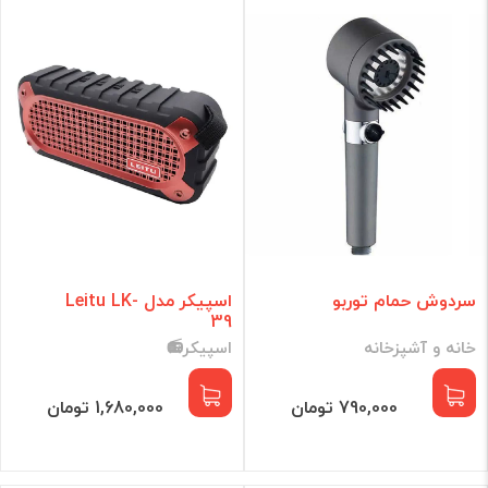
گجت هوشمند
لوازم جانبی
برند
فقط کالاهای موجود
فیلتر براساس قیمت :
قیمت:
0 - 87,932,771
تومان
سردوش حمام توربو
اسپیکر مدل Leitu LK-
39
خانه و آشپزخانه
اسپیکر📻
فیلتر
790,000 تومان
1,680,000 تومان