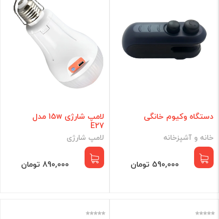
دستگاه وکیوم خانگی
لامپ شارژی 15w مدل
E27
خانه و آشپزخانه
لامپ شارژی
590,000 تومان
890,000 تومان