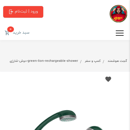
ورود | ثبت‌نام
0
سبد خرید
گجت هوشمند
کمپ و سفر
green-lion-rechargeable-shower-دوش-شارژی