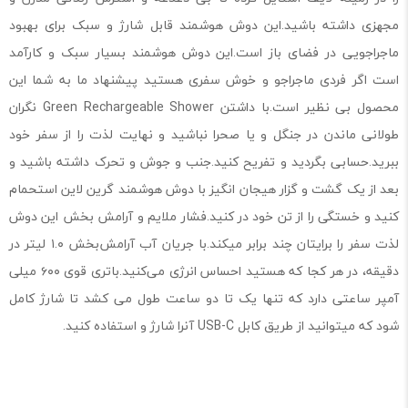
مجهزی داشته باشید.این دوش هوشمند قابل شارژ و سبک برای بهبود
ماجراجویی در فضای باز است.این دوش هوشمند بسیار سبک و کارآمد
است اگر فردی ماجراجو و خوش سفری هستید پیشنهاد ما به شما این
محصول بی نظیر است.با داشتن Green Rechargeable Shower نگران
طولانی ماندن در جنگل و یا صحرا نباشید و نهایت لذت را از سفر خود
ببرید.حسابی بگردید و تفریح کنید.جنب و جوش و تحرک داشته باشید و
بعد از یک گشت و گزار هیجان انگیز با دوش هوشمند گرین لاین استحمام
کنید و خستگی را از تن خود در کنید.فشار ملایم و آرامش بخش این دوش
لذت سفر را برایتان چند برابر میکند.با جریان آب آرامش‌بخش ۱.۰ لیتر در
دقیقه، در هر کجا که هستید احساس انرژی می‌کنید.باتری قوی ۶۰۰ میلی
آمپر ساعتی دارد که تنها یک تا دو ساعت طول می کشد تا شارژ کامل
شود که میتوانید از طریق کابل USB-C آنرا شارژ و استفاده کنید.