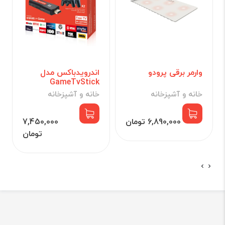
وارمر برقی پرودو
اندرویدباکس مدل
GameTvStick
خانه و آشپزخانه
خانه و آشپزخانه
6,890,000 تومان
7,450,000
تومان